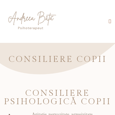
TARIFE CABINET
CONSILIERE COPII
CONSILIERE
PSIHOLOGICĂ COPII
Agitatie, nervozitate, agresivitate.